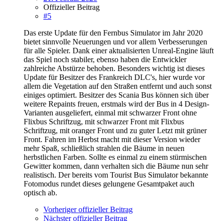
Offizieller Beitrag
#5
Das erste Update für den Fernbus Simulator im Jahr 2020
bietet sinnvolle Neuerungen und vor allem Verbesserungen
für alle Spieler. Dank einer aktualisierten Unreal-Engine läuft
das Spiel noch stabiler, ebenso haben die Entwickler
zahlreiche Abstürze behoben. Besonders wichtig ist dieses
Update für Besitzer des Frankreich DLC's, hier wurde vor
allem die Vegetation auf den Straßen entfernt und auch sonst
einiges optimiert. Besitzer des Scania Bus können sich über
weitere Repaints freuen, erstmals wird der Bus in 4 Design-
Varianten ausgeliefert, einmal mit schwarzer Front ohne
Flixbus Schriftzug, mit schwarzer Front mit Flixbus
Schriftzug, mit oranger Front und zu guter Letzt mit grüner
Front. Fahren im Herbst macht mit dieser Version wieder
mehr Spaß, schließlich strahlen die Bäume in neuen
herbstlichen Farben. Sollte es einmal zu einem stürmischen
Gewitter kommen, dann verhalten sich die Bäume nun sehr
realistisch. Der bereits vom Tourist Bus Simulator bekannte
Fotomodus rundet dieses gelungene Gesamtpaket auch
optisch ab.
Vorheriger offizieller Beitrag
Nächster offizieller Beitrag