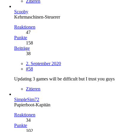
Zitieren
Scooby
Kehrmaschinen-Steuerer
Reaktionen
47
Punkte
158
Beiträge
38
2. September 2020
#58
Updating 3 games will be difficult but I trust you guys
Zitieren
SimpleSim72
Papierboot-Kapitän
Reaktionen
34
Punkte
102