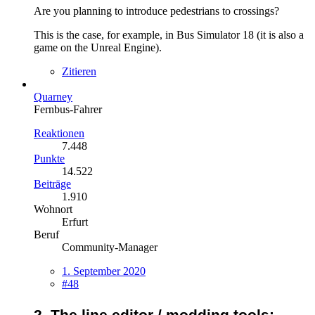
Are you planning to introduce pedestrians to crossings?
This is the case, for example, in Bus Simulator 18 (it is also a
game on the Unreal Engine).
Zitieren
Quarney
Fernbus-Fahrer
Reaktionen
7.448
Punkte
14.522
Beiträge
1.910
Wohnort
Erfurt
Beruf
Community-Manager
1. September 2020
#48
2. The line editor / modding tools: