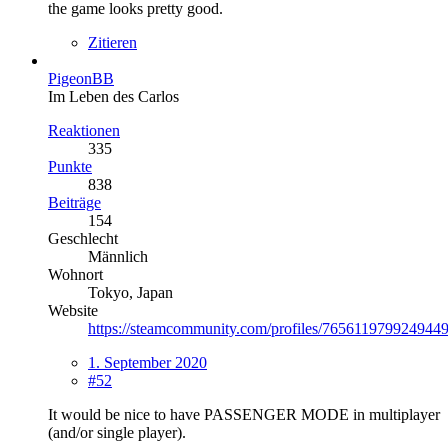
the game looks pretty good.
Zitieren
PigeonBB
Im Leben des Carlos
Reaktionen
335
Punkte
838
Beiträge
154
Geschlecht
Männlich
Wohnort
Tokyo, Japan
Website
https://steamcommunity.com/profiles/7656119799249449
1. September 2020
#52
It would be nice to have PASSENGER MODE in multiplayer
(and/or single player).