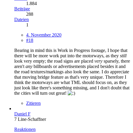
1.884
Beiträge
288
Dateien
1
4. November 2020
#18
Bearing in mind this is Work in Progress footage, I hope that
there will be more work put into the motorways, as they
still
look very empty; the road signs are placed
very
sparsely, there
aren't
any
billboards or advertisements placed besides it and
the road textures/markings also look the same. I do appreciate
that moving bridge feature as that's very unique. Therefore I
think the motorways are what TML should focus on, as they
just look like there's something missing, and I don't doubt that
the cities will turn out great!
Zitieren
Daniel F
7 Line-Schaffner
Reaktionen