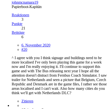
johnmcnamara19
Papierboot-Kapitän
Reaktionen
3
Punkte
21
Beiträge
6
6. November 2020
#20
^ I agree with you I think signage and buildings need to be
more localised I've only been playing this game for a week
now and I'm really enjoying it. I'll continue to support this
game and with The Bus releasing next year I hope all the
attention doesn't distract from Fernbus Coach Simulator. I saw
trailer for Netherlands and seen a picture that Belgium, Czech
Republic and Denmark are in the game files, I rather see those
areas localised and I can't wait. Also how many cities do you
think we'll get with Netherlands DLC?
Zitieren