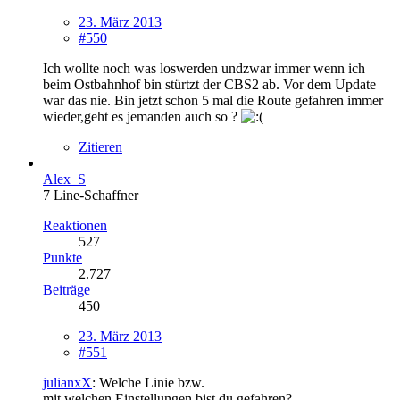
23. März 2013
#550
Ich wollte noch was loswerden undzwar immer wenn ich
beim Ostbahnhof bin stürtzt der CBS2 ab. Vor dem Update
war das nie. Bin jetzt schon 5 mal die Route gefahren immer
wieder,geht es jemanden auch so ?
Zitieren
Alex_S
7 Line-Schaffner
Reaktionen
527
Punkte
2.727
Beiträge
450
23. März 2013
#551
julianxX
: Welche Linie bzw.
mit welchen Einstellungen bist du gefahren?