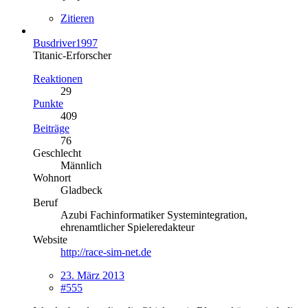
Zitieren
Busdriver1997
Titanic-Erforscher
Reaktionen
29
Punkte
409
Beiträge
76
Geschlecht
Männlich
Wohnort
Gladbeck
Beruf
Azubi Fachinformatiker Systemintegration,
ehrenamtlicher Spieleredakteur
Website
http://race-sim-net.de
23. März 2013
#555