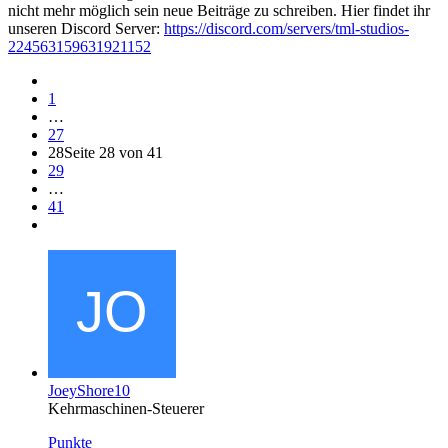
nicht mehr möglich sein neue Beiträge zu schreiben. Hier findet ihr
unseren Discord Server:
https://discord.com/servers/tml-studios-
224563159631921152
1
…
27
28
Seite 28 von 41
29
…
41
JoeyShore10
Kehrmaschinen-Steuerer
Punkte