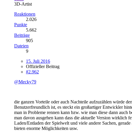
3D-Artist
Reaktionen
2.026
Punkte
5.662
Beiträge
905
Dateien
9
15. Juli 2016
Offizieller Beitrag
#2.962
@Mecky79
die ganzen Vorteile oder auch Nachteile aufzuzählen würde d
Benutzerfreundlich ist, es steckt ein großartiger Entwickler hi
man in Probleme rennen kann bzw. wie man diese dann auch be
man davon ausgehen kann dass die aktuelle Version wirklich feh
Laden/Entladen der Spielwelt und viele andere Sachen, gerade 
bieten enorme Möglichkeiten usw.