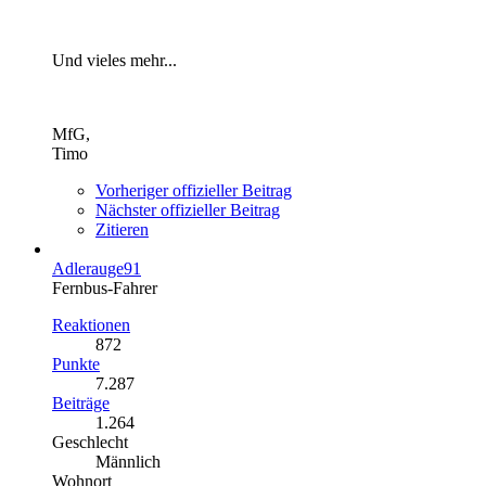
Und vieles mehr...
MfG,
Timo
Vorheriger offizieller Beitrag
Nächster offizieller Beitrag
Zitieren
Adlerauge91
Fernbus-Fahrer
Reaktionen
872
Punkte
7.287
Beiträge
1.264
Geschlecht
Männlich
Wohnort