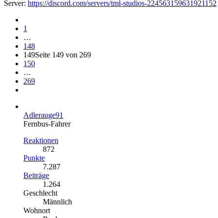
Server:
https://discord.com/servers/tml-studios-224563159631921152
1
…
148
149
Seite 149 von 269
150
…
269
Adlerauge91
Fernbus-Fahrer
Reaktionen
872
Punkte
7.287
Beiträge
1.264
Geschlecht
Männlich
Wohnort