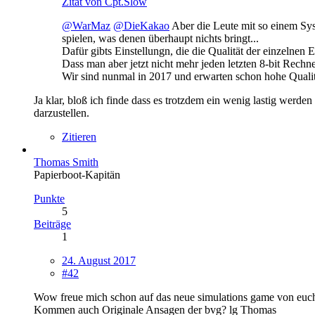
Zitat von Cpt.Slow
@WarMaz
@DieKakao
Aber die Leute mit so einem Sys
spielen, was denen überhaupt nichts bringt...
Dafür gibts Einstellungn, die die Qualität der einzeln
Dass man aber jetzt nicht mehr jeden letzten 8-bit Rechner 
Wir sind nunmal in 2017 und erwarten schon hohe Qualitä
Ja klar, bloß ich finde dass es trotzdem ein wenig lastig werde
darzustellen.
Zitieren
Thomas Smith
Papierboot-Kapitän
Punkte
5
Beiträge
1
24. August 2017
#42
Wow freue mich schon auf das neue simulations game von eu
Kommen auch Originale Ansagen der bvg? lg Thomas