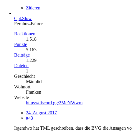
Zitieren
Cpt.Slow
Fernbus-Fahrer
Reaktionen
1.518
Punkte
5.163
Beiträge
1.229
Dateien
1
Geschlecht
Männlich
Wohnort
Franken
Website
https://discord.gg/2MeNWwm
24. August 2017
#43
Irgendwo hat TML geschreiben, dass die BVG die Ansagen von e