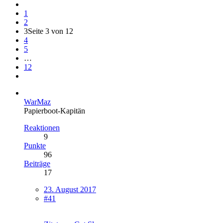
1
2
3
Seite 3 von 12
4
5
…
12
WarMaz
Papierboot-Kapitän
Reaktionen
9
Punkte
96
Beiträge
17
23. August 2017
#41