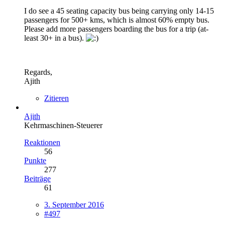
I do see a 45 seating capacity bus being carrying only 14-15
passengers for 500+ kms, which is almost 60% empty bus.
Please add more passengers boarding the bus for a trip (at-
least 30+ in a bus).
Regards,
Ajith
Zitieren
Ajith
Kehrmaschinen-Steuerer
Reaktionen
56
Punkte
277
Beiträge
61
3. September 2016
#497