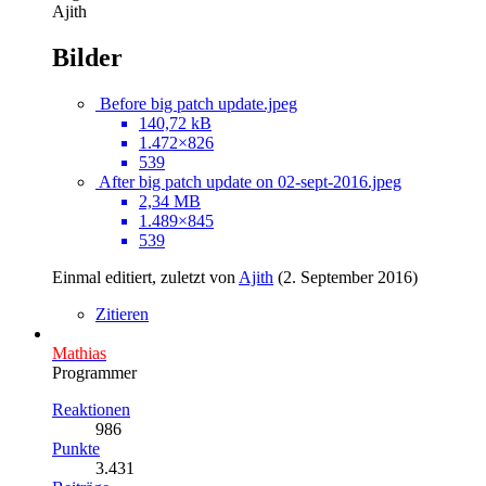
Ajith
Bilder
Before big patch update.jpeg
140,72 kB
1.472×826
539
After big patch update on 02-sept-2016.jpeg
2,34 MB
1.489×845
539
Einmal editiert, zuletzt von
Ajith
(
2. September 2016
)
Zitieren
Mathias
Programmer
Reaktionen
986
Punkte
3.431