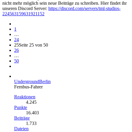
nicht mehr möglich sein neue Beiträge zu schreiben. Hier findet ihr
unseren Discord Server:
https://discord.com/servers/tml-studios-
224563159631921152
1
…
24
25
Seite 25 von 50
26
…
50
UndergroundBerlin
Fernbus-Fahrer
Reaktionen
4.245
Punkte
16.403
Beiträge
1.733
Dateien