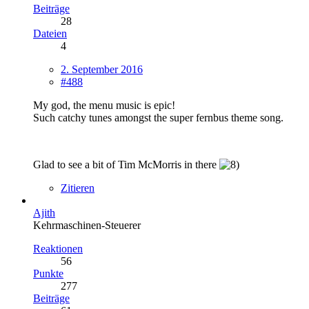
Beiträge
28
Dateien
4
2. September 2016
#488
My god, the menu music is epic!
Such catchy tunes amongst the super fernbus theme song.
Glad to see a bit of Tim McMorris in there
Zitieren
Ajith
Kehrmaschinen-Steuerer
Reaktionen
56
Punkte
277
Beiträge