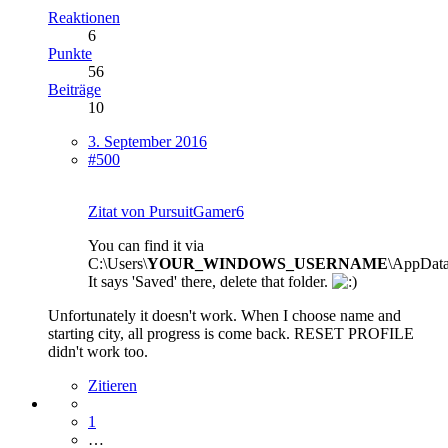
Reaktionen
6
Punkte
56
Beiträge
10
3. September 2016
#500
Zitat von PursuitGamer6
You can find it via
C:\Users\
YOUR_WINDOWS_USERNAME
\AppData
It says 'Saved' there, delete that folder.
Unfortunately it doesn't work. When I choose name and
starting city, all progress is come back. RESET PROFILE
didn't work too.
Zitieren
1
…