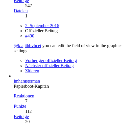
Beiträge
547
Dateien
1
2. September 2016
Offizieller Beitrag
#490
@k.ajithbvbcet
you can edit the field of view in the graphics
settings
Vorheriger offizieller Beitrag
Nächster offizieller Beitrag
Zitieren
jmhamsterman
Papierboot-Kapitän
Reaktionen
7
Punkte
112
Beiträge
20