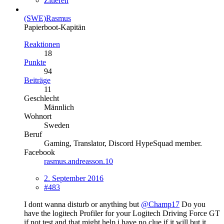
Zitieren
(SWE)Rasmus
Papierboot-Kapitän
Reaktionen
18
Punkte
94
Beiträge
11
Geschlecht
Männlich
Wohnort
Sweden
Beruf
Gaming, Translator, Discord HypeSquad member.
Facebook
rasmus.andreasson.10
2. September 2016
#483
I dont wanna disturb or anything but
@Champ17
Do you
have the logitech Profiler for your Logitech Driving Force GT
if not test and that might help i have no clue if it will but it