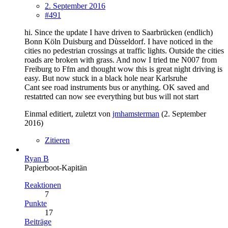
2. September 2016
#491
hi. Since the update I have driven to Saarbrücken (endlich)
Bonn Köln Duisburg and Dùsseldorf. I have noticed in the
cities no pedestrian crossings at traffic lights. Outside the cities
roads are broken with grass. And now I tried tne N007 from
Freiburg to Ffm and thought wow this is great night driving is
easy. But now stuck in a black hole near Karlsruhe
Cant see road instruments bus or anything. OK saved and
restatrted can now see everything but bus will not start
Einmal editiert, zuletzt von
jmhamsterman
(
2. September
2016
)
Zitieren
Ryan B
Papierboot-Kapitän
Reaktionen
7
Punkte
17
Beiträge