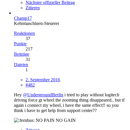
Nächster offizieller Beitrag
Zitieren
Champ17
Kehrmaschinen-Steuerer
Reaktionen
37
Punkte
217
Beiträge
31
Dateien
1
2. September 2016
#482
Hey
@UndergroundBerlin
i tried to play without logitech
driving force gt wheel the zooming thing disappeared.. but if
again i connect my wheel, i have the same effect!! so you
think i have to get help from support center??
NO PAIN NO GAIN