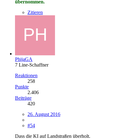
übernommen.
Zitieren
PhijaGA
7 Line-Schaffner
Reaktionen
258
Punkte
2.406
Beiträge
420
26. August 2016
#54
Dass die KI auf Landstraßen überholt.